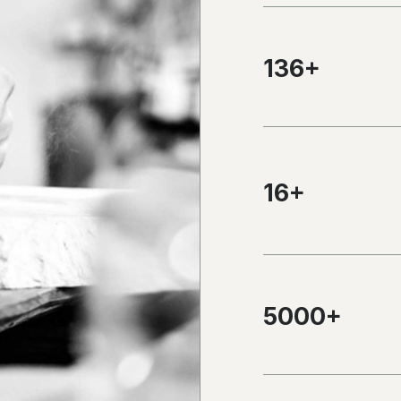
136
+
16
+
5000
+