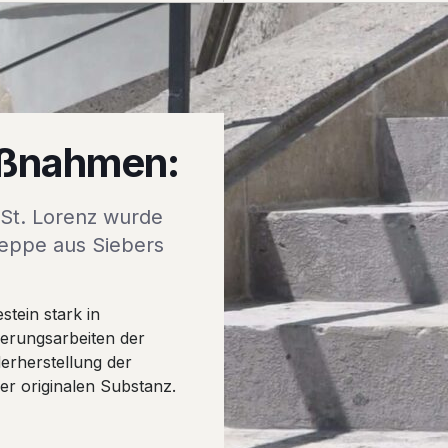
aßnahmen:
 St. Lorenz wurde
reppe aus Siebers
tein stark in
ierungsarbeiten der
derherstellung der
er originalen Substanz.